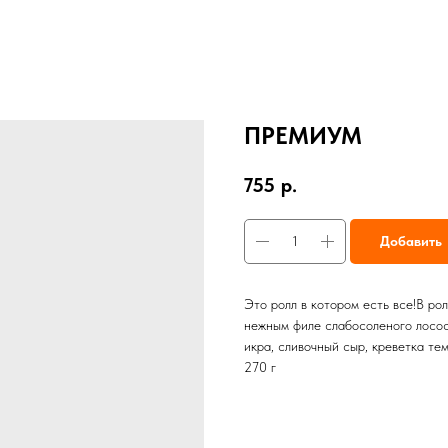
ПРЕМИУМ
755
р.
Добавить
Это ролл в котором есть все!В ро
нежным филе слабосоленого лосося
икра, сливочный сыр, креветка те
270 г