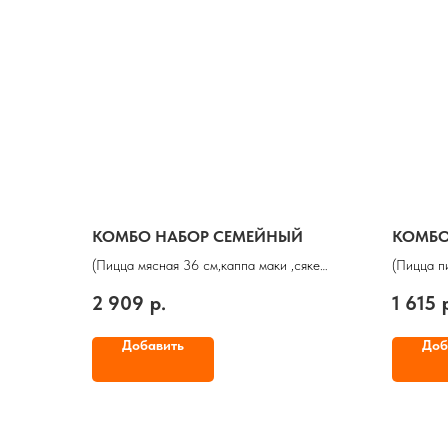
КОМБО НАБОР СЕМЕЙНЫЙ
КОМБО
(Пицца мясная 36 см,каппа маки ,сяке
(Пицца п
маки,темпура ролл,филадельфия,напиток 1 л.
филадель
2 909
р.
1 615
на выбор)
(клюква,о
Добавить
Доб