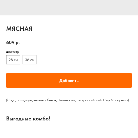
МЯСНАЯ
609
р.
диаметр
28 см
36 см
Добавить
(Соус, помидоры, ветчина, бекон, Пепперони, сыр российский, Сыр Моцарелла)
Выгодные комбо!