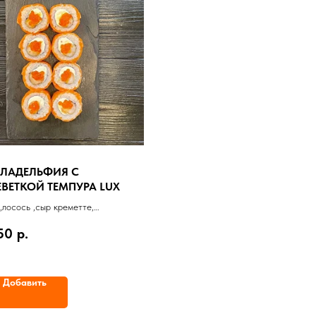
ЛАДЕЛЬФИЯ С
ЕВЕТКОЙ ТЕМПУРА LUX
,лосось ,сыр креметте,
етки, икра лосося)
150
р.
г
Добавить