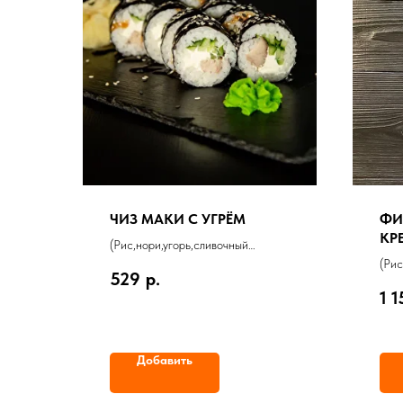
ЧИЗ МАКИ С УГРЁМ
ФИ
КР
(Рис,нори,угорь,сливочный
сыр,огурец)
(Рис
529
р.
235 г
крев
1 
295 
Добавить