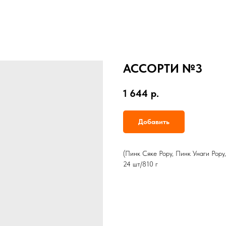
АССОРТИ №3
1 644
р.
Добавить
(Пинк Сяке Рору, Пинк Унаги Рору,
24 шт/810 г