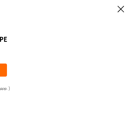
РЕ
дор. )