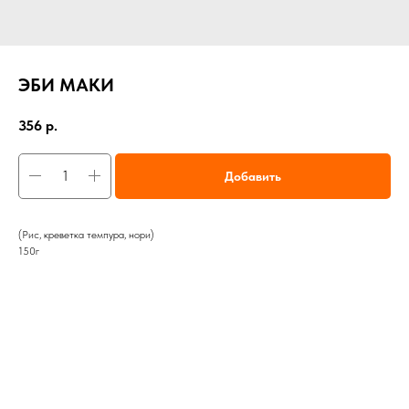
ЭБИ МАКИ
356
р.
Добавить
(Рис, креветка темпура, нори)
150г